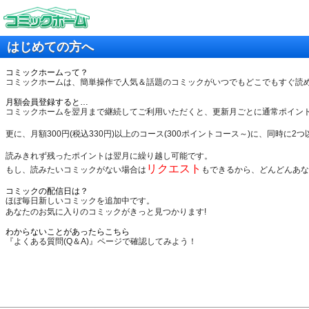
はじめての方へ
コミックホームって？
コミックホームは、簡単操作で人気＆話題のコミックがいつでもどこでもすぐ読
月額会員登録すると…
コミックホームを翌月まで継続してご利用いただくと、更新月ごとに通常ポイントに
更に、月額300円(税込330円)以上のコース(300ポイントコース～)に、同時に
読みきれず残ったポイントは翌月に繰り越し可能です。
リクエスト
もし、読みたいコミックがない場合は
もできるから、どんどんあな
コミックの配信日は？
ほぼ毎日新しいコミックを追加中です。
あなたのお気に入りのコミックがきっと見つかります!
わからないことがあったらこちら
『よくある質問(Q＆A)』ページで確認してみよう！